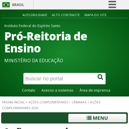
BRASIL
Simplifique!
ACESSIBILIDADE
ALTO CONTRASTE
MAPA DO SITE
Comunica BR
Instituto Federal do Espírito Santo
Pró-Reitoria de
Participe
Acesso à informação
Ensino
Legislação
MINISTÉRIO DA EDUCAÇÃO
Canais
Contato
Acesso a sistemas
Área de imprensa
PÁGINA INICIAL
>
AÇÕES COMPLEMENTARES
>
CÂMARAS
>
AÇÕES
COMPLEMENTARES 2020
MENU