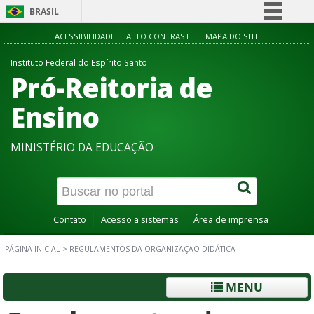
BRASIL
Simplifique!
ACESSIBILIDADE
ALTO CONTRASTE
MAPA DO SITE
Comunica BR
Instituto Federal do Espírito Santo
Pró-Reitoria de
Participe
Acesso à informação
Ensino
Legislação
MINISTÉRIO DA EDUCAÇÃO
Canais
Contato
Acesso a sistemas
Área de imprensa
PÁGINA INICIAL
>
REGULAMENTOS DA ORGANIZAÇÃO DIDÁTICA
MENU