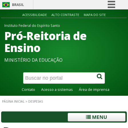
BRASIL
Simplifique!
ACESSIBILIDADE
ALTO CONTRASTE
MAPA DO SITE
Comunica BR
Instituto Federal do Espírito Santo
Pró-Reitoria de
Participe
Acesso à informação
Ensino
Legislação
MINISTÉRIO DA EDUCAÇÃO
Canais
Contato
Acesso a sistemas
Área de imprensa
PÁGINA INICIAL
>
DESPESAS
MENU