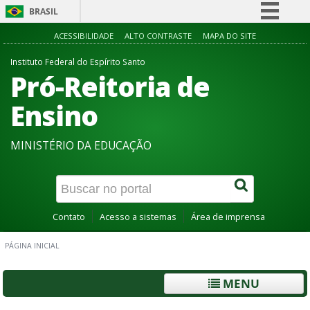
BRASIL
Simplifique!
ACESSIBILIDADE
ALTO CONTRASTE
MAPA DO SITE
Comunica BR
Instituto Federal do Espírito Santo
Pró-Reitoria de
Participe
Acesso à informação
Ensino
Legislação
MINISTÉRIO DA EDUCAÇÃO
Canais
Contato
Acesso a sistemas
Área de imprensa
PÁGINA INICIAL
MENU