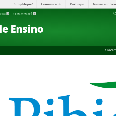
Simplifique!
Comunica BR
Participe
Acesso à infor
AC
 busca
3
Ir para o rodapé
4
de Ensino
Contat