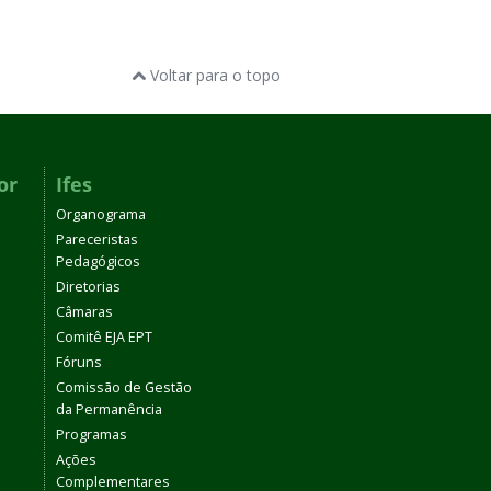
Voltar para o topo
or
Ifes
Organograma
Pareceristas
Pedagógicos
Diretorias
Câmaras
Comitê EJA EPT
Fóruns
Comissão de Gestão
da Permanência
Programas
Ações
Complementares