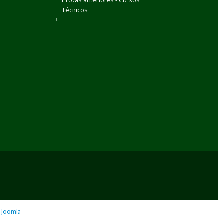
Provas anteriores - Cursos
Técnicos
o
Joomla