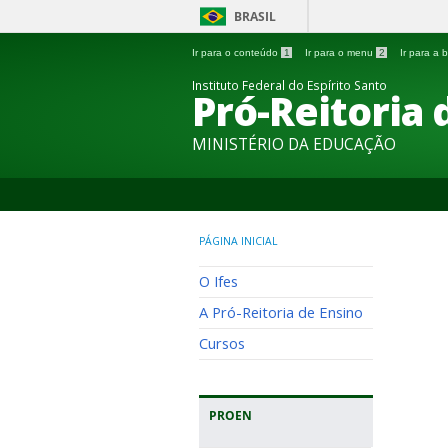
BRASIL
Ir para o conteúdo
1
Ir para o menu
2
Ir para a
Instituto Federal do Espírito Santo
Pró-Reitoria 
MINISTÉRIO DA EDUCAÇÃO
PÁGINA INICIAL
O Ifes
A Pró-Reitoria de Ensino
Cursos
PROEN