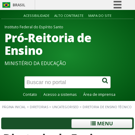
BRASIL
Simplifique!
ACESSIBILIDADE
ALTO CONTRASTE
MAPA DO SITE
Comunica BR
Instituto Federal do Espírito Santo
Pró-Reitoria de
Participe
Acesso à informação
Ensino
Legislação
MINISTÉRIO DA EDUCAÇÃO
Canais
Contato
Acesso a sistemas
Área de imprensa
PÁGINA INICIAL
>
DIRETORIAS
>
UNCATEGORISED
>
DIRETORIA DE ENSINO TÉCNICO
MENU