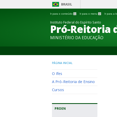
BRASIL
Ir para o conteúdo
1
Ir para o menu
2
Ir para a
Instituto Federal do Espírito Santo
Pró-Reitoria 
MINISTÉRIO DA EDUCAÇÃO
PÁGINA INICIAL
O Ifes
A Pró-Reitoria de Ensino
Cursos
PROEN