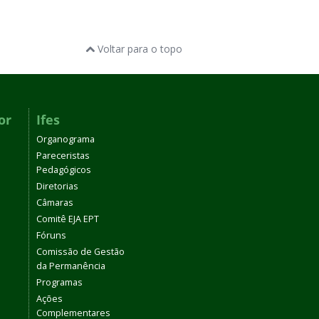
Voltar para o topo
or
Ifes
Organograma
Pareceristas
Pedagógicos
Diretorias
Câmaras
Comitê EJA EPT
Fóruns
Comissão de Gestão
da Permanência
Programas
Ações
Complementares