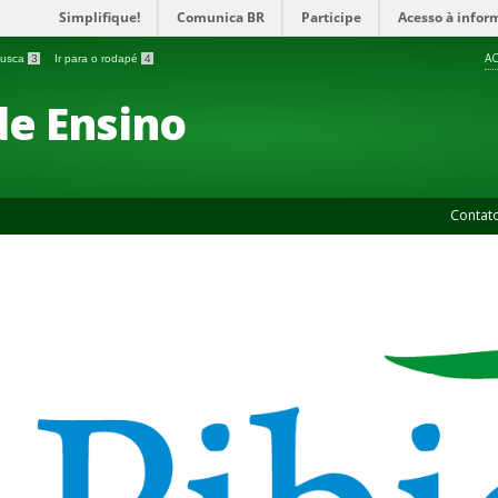
Simplifique!
Comunica BR
Participe
Acesso à infor
AC
 busca
3
Ir para o rodapé
4
de Ensino
Contat