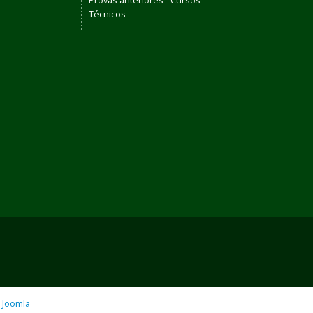
Provas anteriores - Cursos
Técnicos
o
Joomla