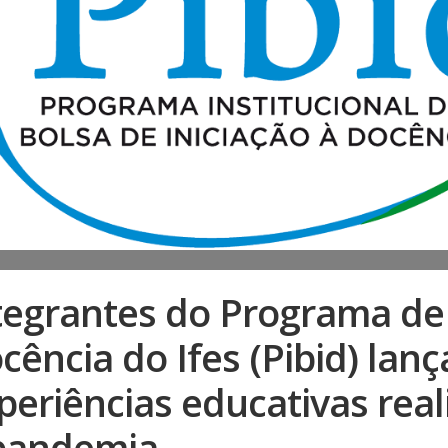
tegrantes do Programa de 
cência do Ifes (Pibid) lanç
periências educativas rea
pandemia