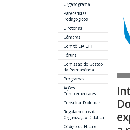
Organograma
Pareceristas
Pedagógicos
Diretorias
Câmaras
Comitê EJA EPT
Fóruns
Comissão de Gestão
da Permanência
Programas
In
Ações
Complementares
Do
Consultar Diplomas
Regulamentos da
ex
Organização Didática
a 
Código de Ética e