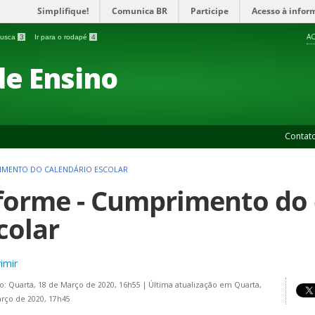
Simplifique!
Comunica BR
Participe
Acesso à infor
AC
 busca
3
Ir para o rodapé
4
de Ensino
Contat
RIMENTO DO CALENDÁRIO ESCOLAR
forme - Cumprimento do 
colar
imir
o: Quarta, 18 de Março de 2020, 16h55
|
Última atualização em Quarta,
rço de 2020, 17h45