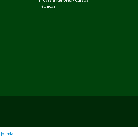
Provas anteriores - Cursos
Técnicos
o
Joomla