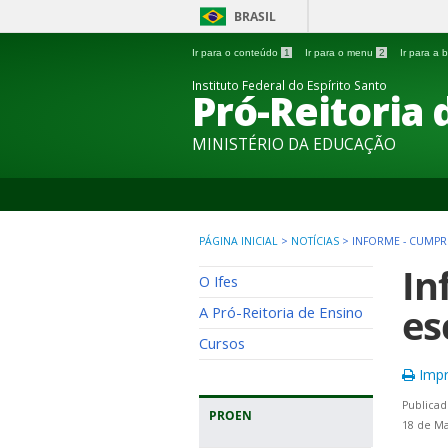
BRASIL
Ir para o conteúdo
1
Ir para o menu
2
Ir para a
Instituto Federal do Espírito Santo
Pró-Reitoria 
MINISTÉRIO DA EDUCAÇÃO
PÁGINA INICIAL
>
NOTÍCIAS
>
INFORME - CUMP
In
O Ifes
es
A Pró-Reitoria de Ensino
Cursos
Impr
Publicad
PROEN
18 de Ma