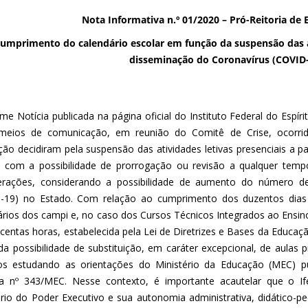
Nota Informativa n.º 01/2020 – Pró-Reitoria de 
umprimento do calendário escolar em função da suspensão das 
disseminação do Coronavírus (COVID
me Notícia publicada na página oficial do Instituto Federal do Espír
meios de comunicação, em reunião do Comitê de Crise, ocorrida
ição decidiram pela suspensão das atividades letivas presenciais a par
 com a possibilidade de prorrogação ou revisão a qualquer tempo
rações, considerando a possibilidade de aumento do número de
-19) no Estado. Com relação ao cumprimento dos duzentos dias 
ários dos campi e, no caso dos Cursos Técnicos Integrados ao Ensin
ocentas horas, estabelecida pela Lei de Diretrizes e Bases da Educaçã
a possibilidade de substituição, em caráter excepcional, de aulas p
s estudando as orientações do Ministério da Educação (MEC) pu
ia nº 343/MEC. Nesse contexto, é importante acautelar que o I
ério do Poder Executivo e sua autonomia administrativa, didático-pe