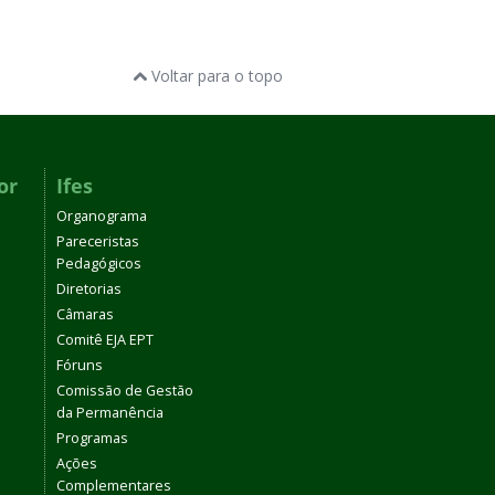
Voltar para o topo
or
Ifes
Organograma
Pareceristas
Pedagógicos
Diretorias
Câmaras
Comitê EJA EPT
Fóruns
Comissão de Gestão
da Permanência
Programas
Ações
Complementares