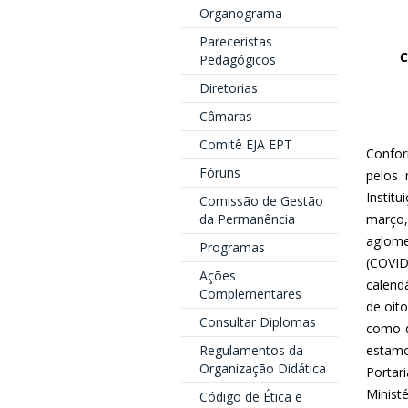
Organograma
Pareceristas
C
Pedagógicos
Diretorias
Câmaras
Comitê EJA EPT
Confor
Fóruns
pelos 
Institu
Comissão de Gestão
da Permanência
março,
aglome
Programas
(COVID
Ações
calend
Complementares
de oit
Consultar Diplomas
como d
Regulamentos da
estamo
Organização Didática
Portar
Minist
Código de Ética e