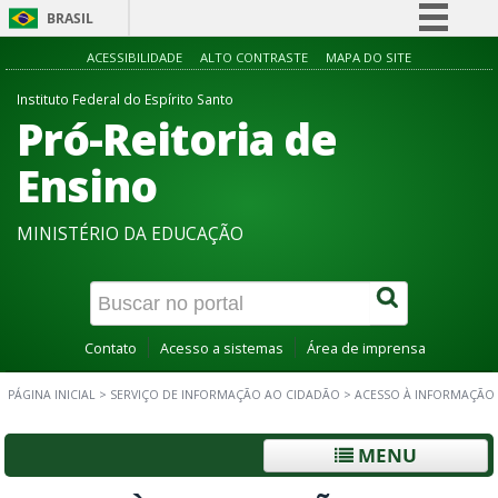
BRASIL
Simplifique!
ACESSIBILIDADE
ALTO CONTRASTE
MAPA DO SITE
Comunica BR
Instituto Federal do Espírito Santo
Pró-Reitoria de
Participe
Acesso à informação
Ensino
Legislação
MINISTÉRIO DA EDUCAÇÃO
Canais
Contato
Acesso a sistemas
Área de imprensa
PÁGINA INICIAL
>
SERVIÇO DE INFORMAÇÃO AO CIDADÃO
>
ACESSO À INFORMAÇÃO
MENU