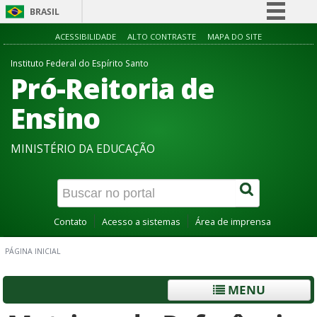
BRASIL
Simplifique!
ACESSIBILIDADE
ALTO CONTRASTE
MAPA DO SITE
Comunica BR
Instituto Federal do Espírito Santo
Pró-Reitoria de
Participe
Acesso à informação
Ensino
Legislação
MINISTÉRIO DA EDUCAÇÃO
Canais
Contato
Acesso a sistemas
Área de imprensa
PÁGINA INICIAL
MENU