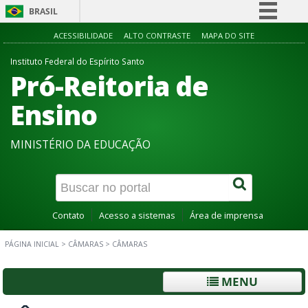
BRASIL
Simplifique!
ACESSIBILIDADE
ALTO CONTRASTE
MAPA DO SITE
Comunica BR
Instituto Federal do Espírito Santo
Pró-Reitoria de
Participe
Acesso à informação
Ensino
Legislação
MINISTÉRIO DA EDUCAÇÃO
Canais
Contato
Acesso a sistemas
Área de imprensa
PÁGINA INICIAL
>
CÂMARAS
>
CÂMARAS
MENU