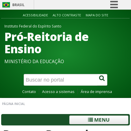
BRASIL
Simplifique!
ACESSIBILIDADE
ALTO CONTRASTE
MAPA DO SITE
Comunica BR
Instituto Federal do Espírito Santo
Pró-Reitoria de
Participe
Acesso à informação
Ensino
Legislação
MINISTÉRIO DA EDUCAÇÃO
Canais
Contato
Acesso a sistemas
Área de imprensa
PÁGINA INICIAL
MENU