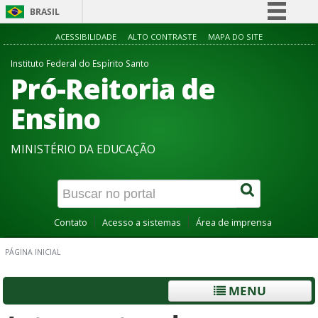
BRASIL
Simplifique!
ACESSIBILIDADE
ALTO CONTRASTE
MAPA DO SITE
Comunica BR
Instituto Federal do Espírito Santo
Pró-Reitoria de
Participe
Acesso à informação
Ensino
Legislação
MINISTÉRIO DA EDUCAÇÃO
Canais
Contato
Acesso a sistemas
Área de imprensa
PÁGINA INICIAL
MENU